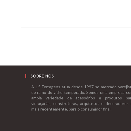
SOBRE NÓS
A J.S Ferragens atua desde 1997 no mercado varejis
do ramo do vidro temperado. Somos uma empresa c
ampla variedade de acessórios e produtos pa
vidraçarias, construtoras, arquitetos e decoradores 
mais recentemente, para o consumidor final.