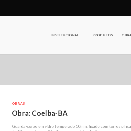
INSTITUCIONAL
PRODUTOS
OBR
OBRAS
Obra: Coelba-BA
Guarda-corpo em vidro temperado 10mm, fixado com torres pinça