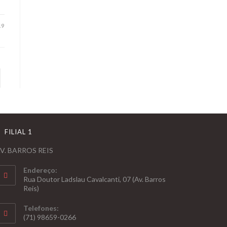
19
FILIAL 1
V. BARROS REIS
Endereço:
Rua Doutor Ladslau Cavalcanti, 07 (Av. Barros
Reis)
Telefones:
(71) 98659-0266