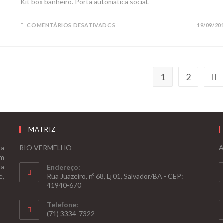
Kit box banheiro. Porta automática social.
COMENTÁRIOS DESATIVADOS
19/09/20
1
2
MATRIZ
ta
RIO VERMELHO
A
om
ra
Endereço:
e,
Rua Juazeiro, nº 68, Lj 01, Salvador/BA - CEP:
41940-670
Telefone:
(71) 3334-7322