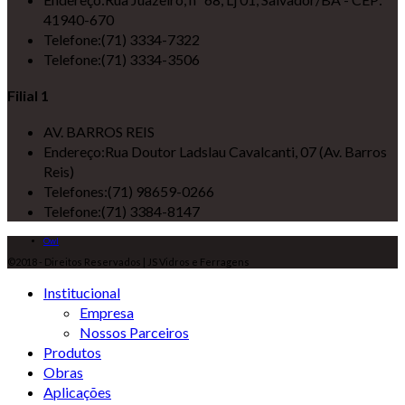
41940-670
Telefone:
(71) 3334-7322
Telefone:
(71) 3334-3506
Filial 1
AV. BARROS REIS
Endereço:
Rua Doutor Ladslau Cavalcanti, 07 (Av. Barros
Reis)
Telefones:
(71) 98659-0266
Telefone:
(71) 3384-8147
Owl
©2018 - Direitos Reservados | JS Vidros e Ferragens
Institucional
Empresa
Nossos Parceiros
Produtos
Obras
Aplicações