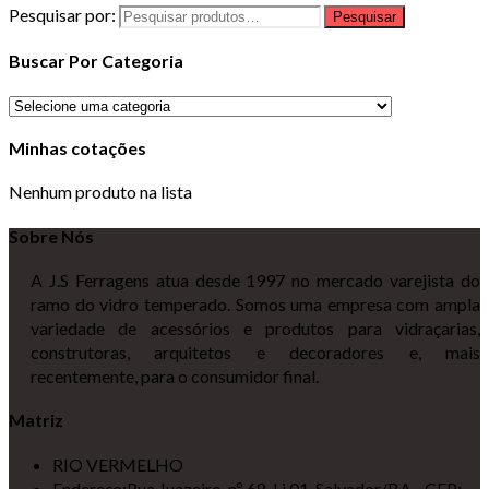
Pesquisar por:
Pesquisar
Buscar Por Categoria
Minhas cotações
Nenhum produto na lista
Sobre Nós
A J.S Ferragens atua desde 1997 no mercado varejista do
ramo do vidro temperado. Somos uma empresa com ampla
variedade de acessórios e produtos para vidraçarias,
construtoras, arquitetos e decoradores e, mais
recentemente, para o consumidor final.
Matriz
RIO VERMELHO
Endereço:
Rua Juazeiro, nº 68, Lj 01, Salvador/BA - CEP: