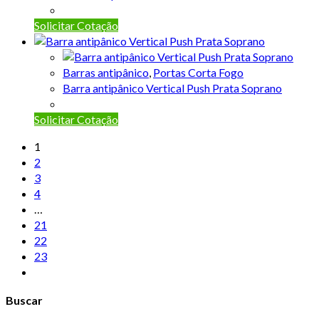
Solicitar Cotação
Barras antipânico
,
Portas Corta Fogo
Barra antipânico Vertical Push Prata Soprano
Solicitar Cotação
1
2
3
4
…
21
22
23
Buscar