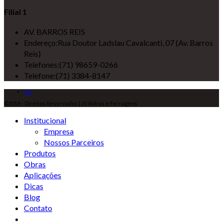
Filial 1
AV. BARROS REIS
Endereço:
Rua Doutor Ladslau Cavalcanti, 07 (Av. Barros
Reis)
Telefones:
(71) 98659-0266
Telefone:
(71) 3384-8147
Owl
©2018 - Direitos Reservados | JS Vidros e Ferragens
Institucional
Empresa
Nossos Parceiros
Produtos
Obras
Aplicações
Dicas
Blog
Contato