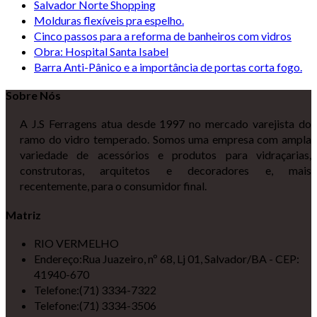
Salvador Norte Shopping
Molduras flexíveis pra espelho.
Cinco passos para a reforma de banheiros com vidros
Obra: Hospital Santa Isabel
Barra Anti-Pânico e a importância de portas corta fogo.
Sobre Nós
A J.S Ferragens atua desde 1997 no mercado varejista do
ramo do vidro temperado. Somos uma empresa com ampla
variedade de acessórios e produtos para vidraçarias,
construtoras, arquitetos e decoradores e, mais
recentemente, para o consumidor final.
Matriz
RIO VERMELHO
Endereço:
Rua Juazeiro, nº 68, Lj 01, Salvador/BA - CEP:
41940-670
Telefone:
(71) 3334-7322
Telefone:
(71) 3334-3506