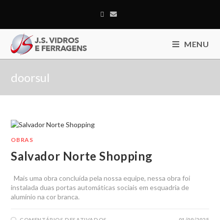
MENU
doorsul
OBRAS
Salvador Norte Shopping
Mais uma obra concluída pela nossa equipe, nessa obra foi
instalada duas portas automáticas sociais em esquadria de
alumínio na cor branca.
COMENTÁRIOS DESATIVADOS
01/09/2025