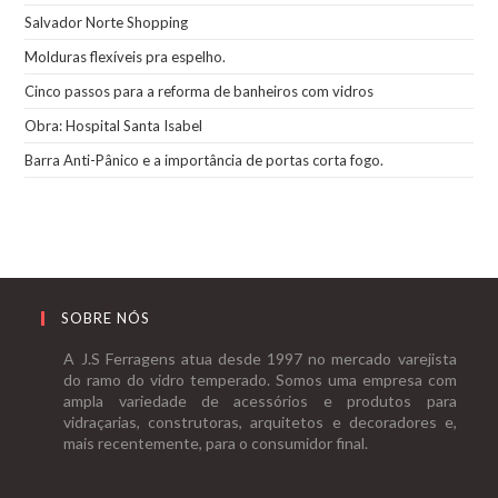
Salvador Norte Shopping
Molduras flexíveis pra espelho.
Cinco passos para a reforma de banheiros com vidros
Obra: Hospital Santa Isabel
Barra Anti-Pânico e a importância de portas corta fogo.
SOBRE NÓS
A J.S Ferragens atua desde 1997 no mercado varejista
do ramo do vidro temperado. Somos uma empresa com
ampla variedade de acessórios e produtos para
vidraçarias, construtoras, arquitetos e decoradores e,
mais recentemente, para o consumidor final.