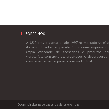
SOBRE NÓS
A J.S Ferragens atua desde 1997 no mercado varejis
do ramo do vidro temperado. Somos uma empresa c
ampla variedade de acessórios e produtos pa
vidraçarias, construtoras, arquitetos e decoradores 
mais recentemente, para o consumidor final.
©2018 - Direitos Reservados | JS Vidros e Ferragens