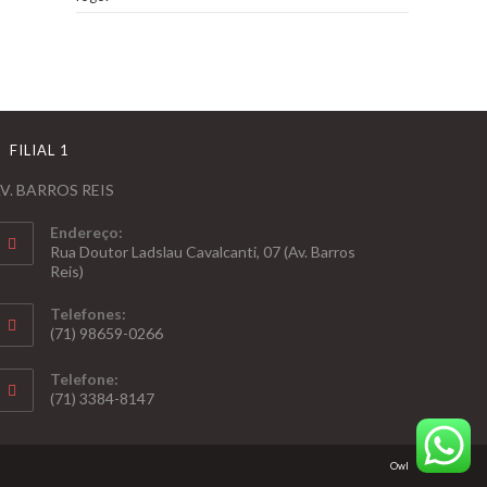
FILIAL 1
V. BARROS REIS
Endereço:
Rua Doutor Ladslau Cavalcanti, 07 (Av. Barros
Reis)
Telefones:
(71) 98659-0266
Telefone:
(71) 3384-8147
Owl