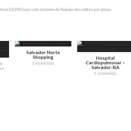
icas ES200 Easy com sistema de fixação dos vidros por pinça.
Salvador Norte
Shopping
Hospital
Cardiopulmonar –
–
01/09/2025
Salvador-BA
 –
29/09/2022