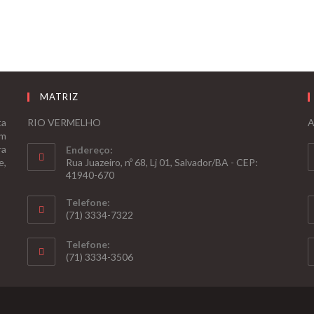
MATRIZ
ta
RIO VERMELHO
A
om
ra
Endereço:
e,
Rua Juazeiro, nº 68, Lj 01, Salvador/BA - CEP:
41940-670
Telefone:
(71) 3334-7322
Telefone:
(71) 3334-3506