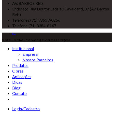
AV. BARROS REIS
Endereço:
Rua Doutor Ladslau Cavalcanti, 07 (Av. Barros
Reis)
Telefones:
(71) 98659-0266
Telefone:
(71) 3384-8147
Owl
©2018 - Direitos Reservados | JS Vidros e Ferragens
Institucional
Empresa
Nossos Parceiros
Produtos
Obras
Aplicações
Dicas
Blog
Contato
Login/Cadastro