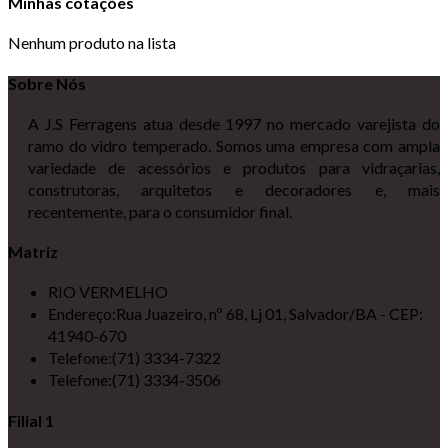
Minhas cotações
Nenhum produto na lista
Sobre Nós
A J.S Ferragens atua desde 1997 no mercado varejista do
ramo do vidro temperado. Somos uma empresa com ampla
variedade de acessórios e produtos para vidraçarias,
construtoras, arquitetos e decoradores e, mais
recentemente, para o consumidor final.
Matriz
RIO VERMELHO
Endereço:
Rua Juazeiro, nº 68, Lj 01, Salvador/BA - CEP:
41940-670
Telefone:
(71) 3334-7322
Telefone:
(71) 3334-3506
Filial 1