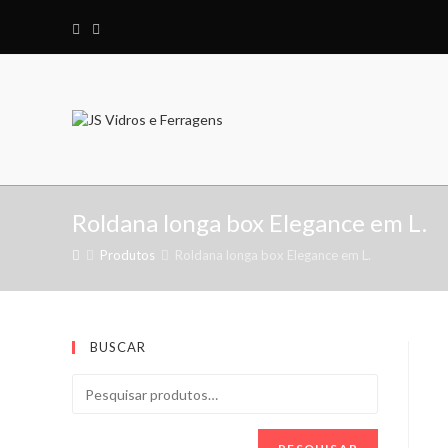
Roldana longa box Elegance em L.
Produtos
Roldana longa box Elegance em L.
BUSCAR