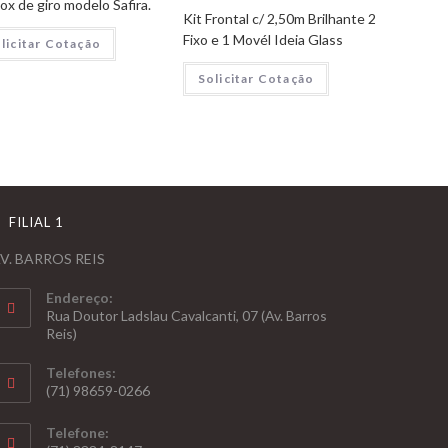
ox de giro modelo Safira.
Kit Frontal c/ 2,50m Brilhante 2
Fixo e 1 Movél Ideia Glass
licitar Cotação
Solicitar Cotação
FILIAL 1
V. BARROS REIS
Endereço:
Rua Doutor Ladslau Cavalcanti, 07 (Av. Barros
Reis)
Telefones:
(71) 98659-0266
Telefone: