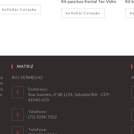
Kit para box frontal Tec-Vidro
Kit b
Solicitar Cotação
Solicitar Cotação
So
MATRIZ
ta
RIO VERMELHO
A
om
ra
Endereço:
e,
Rua Juazeiro, nº 68, Lj 01, Salvador/BA - CEP:
41940-670
Telefone:
(71) 3334-7322
Telefone: