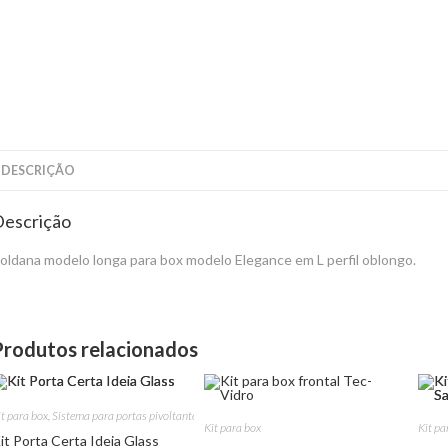
DESCRIÇÃO
escrição
oldana modelo longa para box modelo Elegance em L perfil oblongo.
Produtos relacionados
it para box
,
Sistema para portas pivoltantes
Kit para box
Kit pa
it Porta Certa Ideia Glass