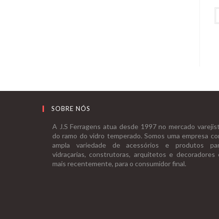
SOBRE NÓS
A J.S Ferragens atua desde 1997 no mercado varejis
do ramo do vidro temperado. Somos uma empresa c
ampla variedade de acessórios e produtos pa
vidraçarias, construtoras, arquitetos e decoradores 
mais recentemente, para o consumidor final.