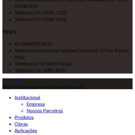
41940-670
Telefone:
(71) 3334-7322
Telefone:
(71) 3334-3506
Filial 1
AV. BARROS REIS
Endereço:
Rua Doutor Ladslau Cavalcanti, 07 (Av. Barros
Reis)
Telefones:
(71) 98659-0266
Telefone:
(71) 3384-8147
Owl
©2018 - Direitos Reservados | JS Vidros e Ferragens
Institucional
Empresa
Nossos Parceiros
Produtos
Obras
Aplicações