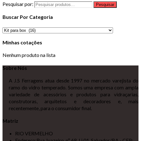
Pesquisar por:
Pesquisar
Buscar Por Categoria
Minhas cotações
Nenhum produto na lista
Sobre Nós
A J.S Ferragens atua desde 1997 no mercado varejista do
ramo do vidro temperado. Somos uma empresa com ampla
variedade de acessórios e produtos para vidraçarias,
construtoras, arquitetos e decoradores e, mais
recentemente, para o consumidor final.
Matriz
RIO VERMELHO
Endereço:
Rua Juazeiro, nº 68, Lj 01, Salvador/BA - CEP: