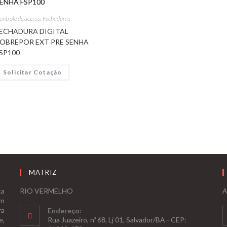
ontrole de acesso
,
Fechaduras
ECHADURA DIGITAL
OBREPOR EXT PRE SENHA
SP100
Solicitar Cotação
MATRIZ
ta
RIO VERMELHO
A
om
ra
Endereço:
e,
Rua Juazeiro, nº 68, Lj 01, Salvador/BA - CEP: