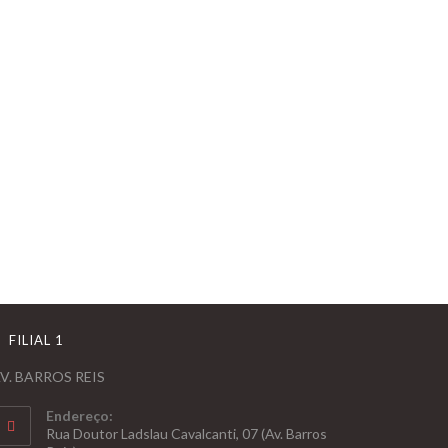
FILIAL 1
V. BARROS REIS
Endereço:
Rua Doutor Ladslau Cavalcanti, 07 (Av. Barros