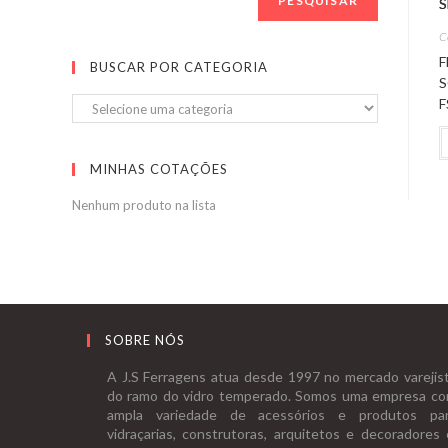
PESQUISAR
C
F
BUSCAR POR CATEGORIA
S
F
MINHAS COTAÇÕES
Nenhum produto na lista
SOBRE NÓS
A J.S Ferragens atua desde 1997 no mercado varejis
do ramo do vidro temperado. Somos uma empresa c
ampla variedade de acessórios e produtos pa
vidraçarias, construtoras, arquitetos e decoradores 